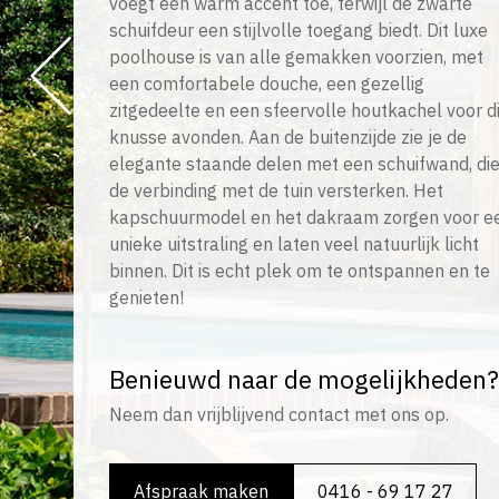
voegt een warm accent toe, terwijl de zwarte
schuifdeur een stijlvolle toegang biedt. Dit luxe
poolhouse is van alle gemakken voorzien, met
een comfortabele douche, een gezellig
zitgedeelte en een sfeervolle houtkachel voor d
knusse avonden. Aan de buitenzijde zie je de
elegante staande delen met een schuifwand, di
de verbinding met de tuin versterken. Het
kapschuurmodel en het dakraam zorgen voor e
unieke uitstraling en laten veel natuurlijk licht
binnen. Dit is echt plek om te ontspannen en te
genieten!
Benieuwd naar de mogelijkheden?
Neem dan vrijblijvend contact met ons op.
Afspraak maken
0416 - 69 17 27