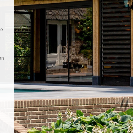
ie
e
en