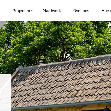
e
Projecten
Maatwerk
Over ons
Hoe 
en
t